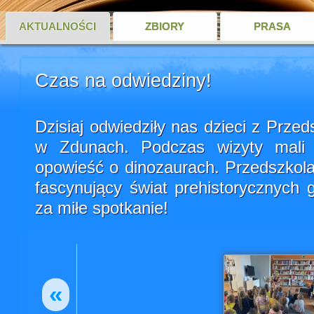
AKTUALNOŚCI
ZBIORY
PRASA
Czas na odwiedziny!
Dzisiaj odwiedziły nas dzieci z Prze
w Zdunach. Podczas wizyty mali g
opowieść o dinozaurach. Przedszkolak
fascynujący świat prehistorycznych
za miłe spotkanie!
«